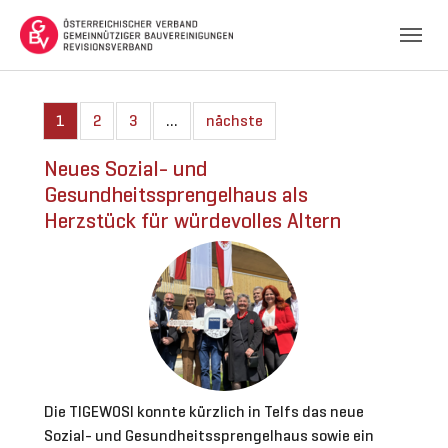
Skip to main navigation
Skip to main content
Skip to page footer
1
2
3
…
nächste
Neues Sozial- und
Gesundheitssprengelhaus als
Herzstück für würdevolles Altern
Die TIGEWOSI konnte kürzlich in Telfs das neue
Sozial- und Gesundheitssprengelhaus sowie ein