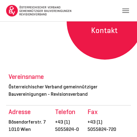
Skip to main navigation
Skip to main content
Skip to page footer
Kontakt
Vereinsname
Österreichischer Verband gemeinnütziger
Bauvereinigungen - Revisionsverband
Adresse
Telefon
Fax
Bösendorferstr. 7
+43 (1)
+43 (1)
1010 Wien
5055824-0
5055824-720