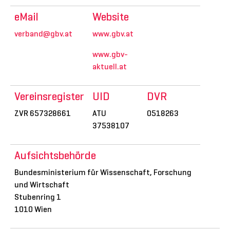
eMail
Website
verband@gbv.at
www.gbv.at
www.gbv-
aktuell.at
Vereinsregister
UID
DVR
ZVR 657328661
ATU
0518263
37538107
Aufsichtsbehörde
Bundesministerium für Wissenschaft, Forschung
und Wirtschaft
Stubenring 1
1010 Wien