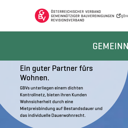
Skip to main navigation
Skip to main content
Skip to page footer
gbv
GEMEINN
Ein guter Partner fürs
Wohnen.
GBVs unterliegen einem dichten
Kontrollnetz, bieten ihren Kunden
Wohnsicherheit durch eine
Mietpreisbindung auf Bestandsdauer und
das individuelle Dauerwohnrecht.