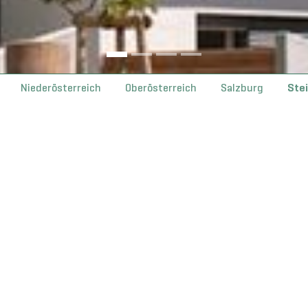
Niederösterreich
Oberösterreich
Salzburg
Ste
Tür auf für neues Wohnen in Krottendorf-G
Die Siedlungsgenossenschaft Köflach 
Mietwohnungen an ihre Bewohnerinne
Wohnprojekt verbindet moderne Wohnq
schafft ein attraktives Zuhause in u
Weiterlesen
06.07.2026
Steiermark
 Schlüsselübergabe und Baustart: Neue Woh