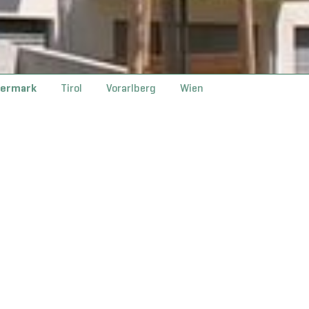
iermark
Tirol
Vorarlberg
Wien
aisfeld
(SGK) hat in Krottendorf-Gaisfeld 20 neue
n und Bewohner übergeben. Das
ualität mit nachhaltiger Bauweise und
nmittelbarer Nähe zum Kindergarten.
nimpulse für die