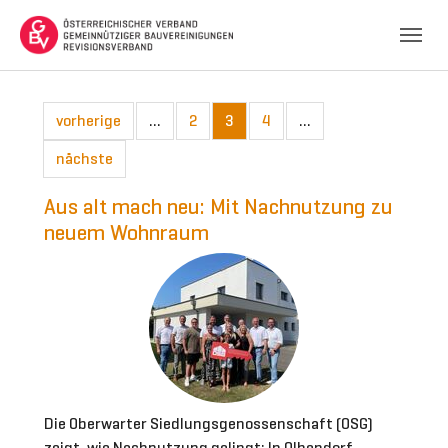
Skip to main navigation
Skip to main content
Skip to page footer
vorherige
…
2
3
4
…
nächste
Aus alt mach neu: Mit Nachnutzung zu
neuem Wohnraum
Die Oberwarter Siedlungsgenossenschaft (OSG)
zeigt, wie Nachnutzung gelingt: In Olbendorf