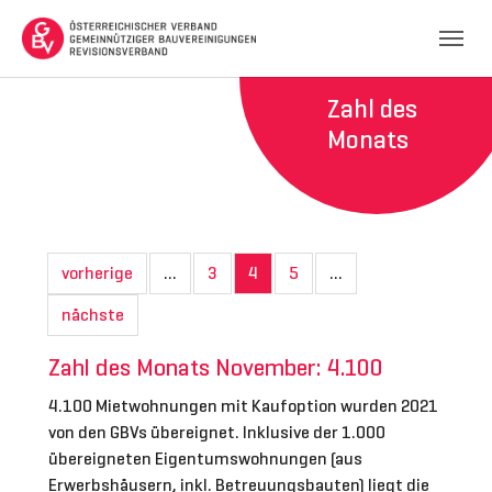
Skip to main navigation
Skip to main content
Skip to page footer
Zahl des
Monats
vorherige
…
3
4
5
…
nächste
Zahl des Monats November: 4.100
4.100 Mietwohnungen mit Kaufoption wurden 2021
von den GBVs übereignet. Inklusive der 1.000
übereigneten Eigentumswohnungen (aus
Erwerbshäusern, inkl. Betreuungsbauten) liegt die