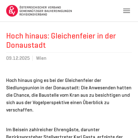
Skip to main navigation
Skip to main content
Skip to page footer
Hoch hinaus: Gleichenfeier in der
Donaustadt
09.12.2025
Wien
Hoch hinaus ging es bei der Gleichenfeier der
Siedlungsunion in der Donaustadt: Die Anwesenden hatten
die Chance, die Baustelle vom Kran aus zu besichtigen und
sich aus der Vogelperspektive einen Überblick zu
verschaffen.
Im Beisein zahlreicher Ehrengäste, darunter
Bezirksvorsteher Stellvertreter Karl Gasta, erfolgte der