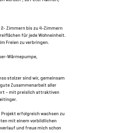
n 2- Zimmern bis zu 4-Zimmern
reiflächen für jede Wohneinheit.
im Freien zu verbringen.
Wasser-Wärmepumpe,
mso stolzer sind wir, gemeinsam
e gute Zusammenarbeit aller
rt – mit preislich attraktiven
itinger.
n Projekt erfolgreich wachsen zu
gten mit einem vorbildlichen
uverlauf und freue mich schon