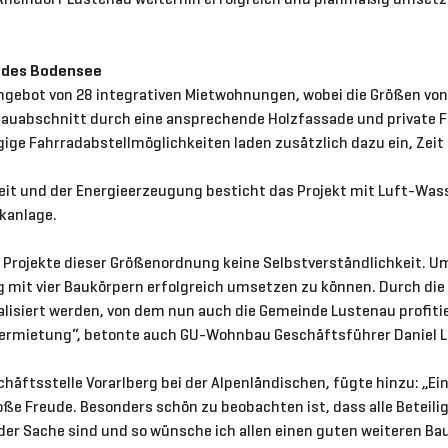
 des Bodensee
ngebot von 28 integrativen Mietwohnungen, wobei die Größen vo
 Bauabschnitt durch eine ansprechende Holzfassade und private F
ige Fahrradabstellmöglichkeiten laden zusätzlich dazu ein, Zeit 
keit und der Energieerzeugung besticht das Projekt mit Luft-
kanlage.
nd Projekte dieser Größenordnung keine Selbstverständlichkeit. U
g mit vier Baukörpern erfolgreich umsetzen zu können. Durch di
ealisiert werden, von dem nun auch die Gemeinde Lustenau profitie
rmietung“, betonte auch GU-Wohnbau Geschäftsführer Daniel Le
chäftsstelle Vorarlberg bei der Alpenländischen, fügte hinzu: „Ei
oße Freude. Besonders schön zu beobachten ist, dass alle Beteili
r Sache sind und so wünsche ich allen einen guten weiteren Ba