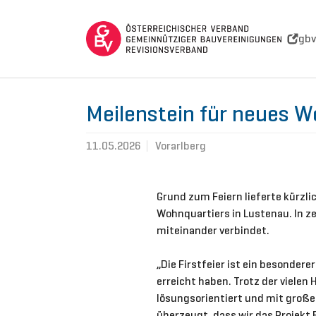
Skip to main navigation
Skip to main content
Skip to page footer
gbv
Meilenstein für neues W
11.05.2026
Vorarlberg
Grund zum Feiern lieferte kürzli
Wohnquartiers in Lustenau. In z
miteinander verbindet.
„Die Firstfeier ist ein besonder
erreicht haben. Trotz der vielen 
lösungsorientiert und mit große
überzeugt, dass wir das Projekt