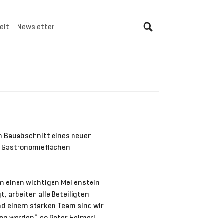
eit
Newsletter
ten Bauabschnitt eines neuen
nd Gastronomieflächen
am einen wichtigen Meilenstein
, arbeiten alle Beteiligten
nd einem starken Team sind wir
n werden“, so Peter Haimerl,