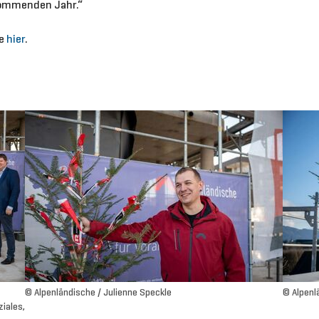
 kommenden Jahr.“
ie
hier
.
© Alpenländische / Julienne Speckle
© Alpenl
iales,