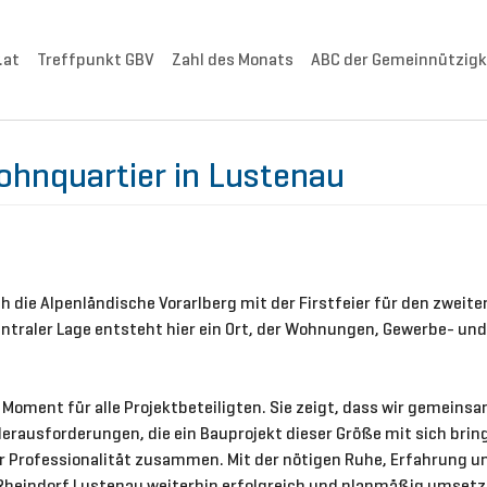
.at
Treffpunkt GBV
Zahl des Monats
ABC der Gemeinnützigk
ohnquartier in Lustenau
ch die Alpenländische Vorarlberg mit der Firstfeier für den zwei
entraler Lage entsteht hier ein Ort, der Wohnungen, Gewerbe- u
er Moment für alle Projektbeteiligten. Sie zeigt, dass wir gemeins
Herausforderungen, die ein Bauprojekt dieser Größe mit sich bringt
r Professionalität zusammen. Mit der nötigen Ruhe, Erfahrung u
 Rheindorf Lustenau weiterhin erfolgreich und planmäßig umsetze