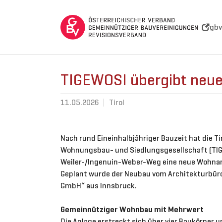
Skip to main navigation
Skip to main content
Skip to page footer
gbv
TIGEWOSI übergibt neu
11.05.2026
Tirol
Nach rund Eineinhalbjähriger Bauzeit hat die T
Wohnungsbau- und Siedlungsgesellschaft (TI
Weiler-/Ingenuin-Weber-Weg eine neue Wohnan
Geplant wurde der Neubau vom Architekturbür
GmbH“ aus Innsbruck.
Gemeinnütziger Wohnbau mit Mehrwert
Die Anlage erstreckt sich über vier Baukörper u