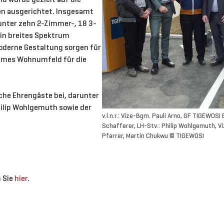
en ausgerichtet. Insgesamt
unter zehn 2-Zimmer-, 18 3-
in breites Spektrum
oderne Gestaltung sorgen für
hmes Wohnumfeld für die
che Ehrengäste bei, darunter
hilip Wohlgemuth sowie der
v.l.n.r.: Vize-Bgm. Pauli Arno, GF TIGEWO
Schafferer, LH-Stv.: Philip Wohlgemuth, V
Pfarrer, Martin Chukwu © TIGEWOSI
 Sie
hier
.