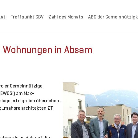
.at
Treffpunkt GBV
Zahl des Monats
ABC der Gemeinnützigk
e Wohnungen in Absam
iroler Gemeinnützige
GEWOSI) am Max-
lage erfolgreich übergeben.
o „mahore architekten ZT
nd wurde gezielt auf die