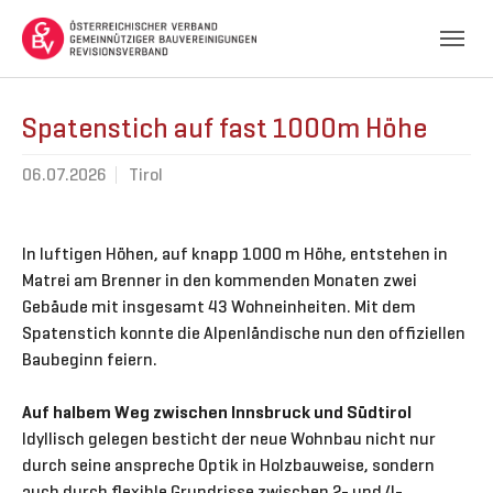
Skip to main navigation
Skip to main content
Skip to page footer
Spatenstich auf fast 1000m Höhe
06.07.2026
Tirol
In luftigen Höhen, auf knapp 1000 m Höhe, entstehen in
Matrei am Brenner in den kommenden Monaten zwei
Gebäude mit insgesamt 43 Wohneinheiten. Mit dem
Spatenstich konnte die Alpenländische nun den offiziellen
Baubeginn feiern.
Auf halbem Weg zwischen Innsbruck und Südtirol
Idyllisch gelegen besticht der neue Wohnbau nicht nur
durch seine anspreche Optik in Holzbauweise, sondern
auch durch flexible Grundrisse zwischen 2- und 4-