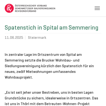
Skip to main navigation
Skip to main content
Skip to page footer
Spatenstich in Spital am Semmering
11.06.2025
Steiermark
In zentraler Lage im Ortszentrum von Spital am
Semmering setzte die Brucker Wohnbau- und
Siedlungsvereinigung kürzlich den Spatenstich für ein
neues, zwölf Mietwohnungen umfassendes
Wohnbauprojekt.
„Es ist seit jeher unser Bestreben, uns in besten Lagen
Grundstücke zu sichern, idealerweise in Ortszentren. Das
ist uns in Thörl mit dem Betreuten-Wohnen-Projekt