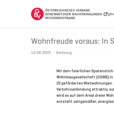
Skip to main navigation
Skip to main content
Skip to page footer
gbv
Wohnfreude voraus: In S
10.06.2025
Salzburg
Mit dem feierlichen Spatenstich
Wohnbaugesellschaft (GSWB) in 
22 geförderten Mietwohnungen. D
Verkehrsanbindung attraktiv, son
wird es auf dem Areal dreier Wo
entsteht zeitgemäßer, energiee