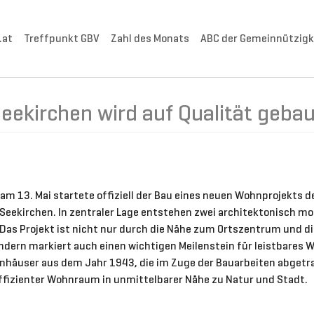
.at
Treffpunkt GBV
Zahl des Monats
ABC der Gemeinnützigk
eekirchen wird auf Qualität geba
 am 13. Mai startete offiziell der Bau eines neuen Wohnprojekts
Seekirchen. In zentraler Lage entstehen zwei architektonisch 
as Projekt ist nicht nur durch die Nähe zum Ortszentrum und d
dern markiert auch einen wichtigen Meilenstein für leistbares Wo
hnhäuser aus dem Jahr 1943, die im Zuge der Bauarbeiten abgetra
ffizienter Wohnraum in unmittelbarer Nähe zu Natur und Stadt.