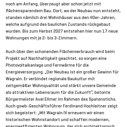
noch am Anfang, überzeugt aber schon jetzt mit
flächensparendem Bau. Dort, wo der Neubau nun entsteht,
standen nämlich drei Wohnhäuser aus den 40er-Jahren,
welche aufgrund des baulichen Zustands rückgebaut
wurden. Bis zum Herbst 2027 entstehen hier nun 17 neue
Wohnungen mit je 2- bis 3-Zimmern.
Auch über den schonenden Flächenverbrauch wird beim
Projekt auf Nachhaltigkeit geachtet, so sorgen eine
Photovoltaikanlage und Fernwärme für die
Energieversorgung. „Der Neubau ist ein großer Gewinn für
Wagrain. Er verbindet regionale Baukultur mit
zeitgemäßer Wohnqualität und stärkt unsere Gemeinde
als attraktiven Lebensraum für die Zukunft“, betonte
Bürgermeister Axel Ellmer im Rahmen des Spatenstichs.
Auch gswb-Geschäftsführer Ferdinand Hochleitner zeigt
sich begeistert: „Mit Wagrain IV erneuern wir einen
historischen Wohnstandort und schaffen modernen,
energieeffizienten Wohnraum, der sich architektonisch