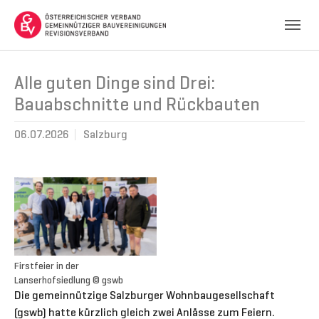
Skip to main navigation
Skip to main content
Skip to page footer
Alle guten Dinge sind Drei:
Bauabschnitte und Rückbauten
06.07.2026
Salzburg
Firstfeier in der
Lanserhofsiedlung © gswb
Die gemeinnützige Salzburger Wohnbaugesellschaft
(gswb) hatte kürzlich gleich zwei Anlässe zum Feiern.