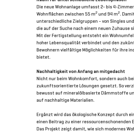
Die neue Wohnanlage umfasst 2- bis 4-Zimm
2
2
Wohnflächen zwischen 55 m
und 94 m
. Dami
unterschiedliche Zielgruppen – von Singles und 
die auf der Suche nach einem neuen Zuhause s
Mit der Fertigstellung entsteht ein Wohnumfe
hoher Lebensqualität verbindet und den zukü
Bewohnern vielfältige Möglichkeiten für ihre i
bietet.
Nachhaltigkeit von Anfang an mitgedacht
Nicht nur beim Wohnkomfort, sondern auch bei
zukunftsorientierte Lösungen gesetzt. So verz
bewusst auf mineralölbasierte Dämmstoffe un
auf nachhaltige Materialien.
Ergänzt wird das ökologische Konzept durch ein
einen Beitrag zu einer ressourcenschonenden E
Das Projekt zeigt damit, wie sich modernes W