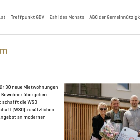
.at
Treffpunkt GBV
Zahl des Monats
ABC der Gemeinnützigk
im
 für 30 neue Mietwohnungen
nd Bewohner übergeben
 schafft die WSO
haft (WSO) zusätzlichen
 Angebot an modernen