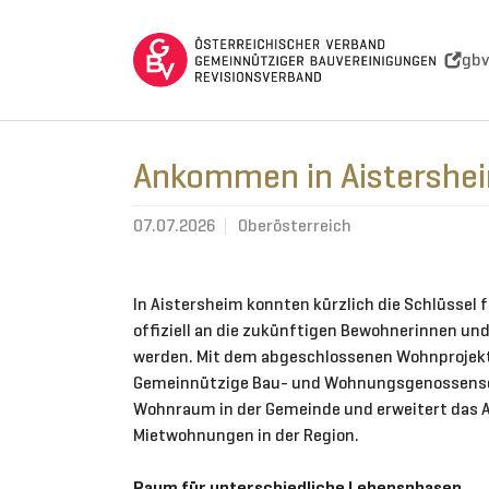
Skip to main navigation
Skip to main content
Skip to page footer
gbv
Ankommen in Aistershe
07.07.2026
Oberösterreich
In Aistersheim konnten kürzlich die Schlüssel
offiziell an die zukünftigen Bewohnerinnen u
werden. Mit dem abgeschlossenen Wohnprojekt
Gemeinnützige Bau- und Wohnungsgenossensc
Wohnraum in der Gemeinde und erweitert das
Mietwohnungen in der Region.
Raum für unterschiedliche Lebensphasen