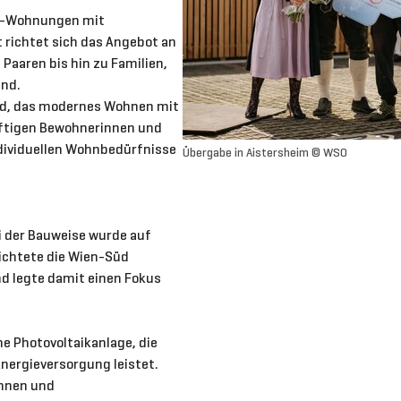
er-Wohnungen mit
t richtet sich das Angebot an
Paaren bis hin zu Familien,
ind.
ld, das modernes Wohnen mit
nftigen Bewohnerinnen und
ndividuellen Wohnbedürfnisse
Übergabe in Aistersheim © WSO
 der Bauweise wurde auf
ichtete die Wien-Süd
d legte damit einen Fokus
e Photovoltaikanlage, die
nergieversorgung leistet.
ohnen und