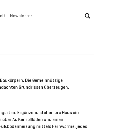
eit
Newsletter
i Baukörpern. Die Gemeinnützige
rchdachten Grundrissen überzeugen.
engarten. Ergänzend stehen pro Haus ein
n über Außenrollläden und einen
e Fußbodenheizung mittels Fernwärme, jedes