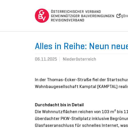
Skip to main navigation
Skip to main content
Skip to page footer
gbv
Alles in Reihe: Neun ne
06.11.2025
Niederösterreich
In der Thomas-Ecker-Straße fiel der Startschu
Wohnbaugesellschaft Kamptal (KAMPTAL) realis
Durchdacht bis in Detail
Die Wohnnutzflächen reichen von 103 m² bis 11
überdachter PKW-Stellplatz inklusive Begrünu
Glasfaseranschluss für schnelles Internet, w