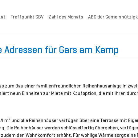
.at
Treffpunkt GBV
Zahl des Monats
ABC der Gemeinnützigk
ue Adressen für Gars am Kamp
ss zum Bau einer familienfreundlichen Reihenhausanlage in zwe
iert neun Einheiten zur Miete mit Kaufoption, die mit ihren du
4 m² und alle Reihenhäuser verfügen über eine Terrasse mit Eig
ng. Die Reihenhäuser werden schlüsselfertig übergeben, verfüge
as zudem den Wohnkomfort erhöht. Für wohlige Wärme sorgt ein