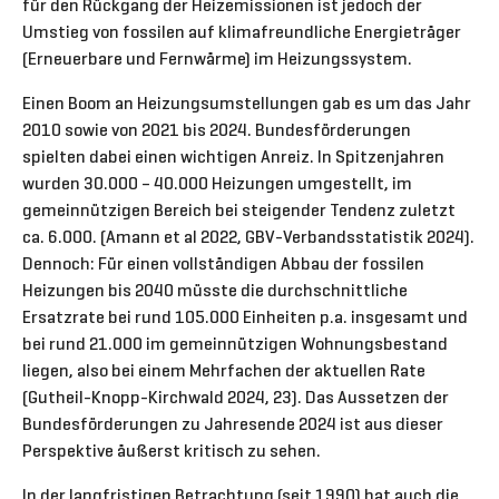
für den Rückgang der Heizemissionen ist jedoch der
Umstieg von fossilen auf klimafreundliche Energieträger
(Erneuerbare und Fernwärme) im Heizungssystem.
Einen Boom an Heizungsumstellungen gab es um das Jahr
2010 sowie von 2021 bis 2024. Bundesförderungen
spielten dabei einen wichtigen Anreiz. In Spitzenjahren
wurden 30.000 – 40.000 Heizungen umgestellt, im
gemeinnützigen Bereich bei steigender Tendenz zuletzt
ca. 6.000. (Amann et al 2022, GBV-Verbandsstatistik 2024).
Dennoch: Für einen vollständigen Abbau der fossilen
Heizungen bis 2040 müsste die durchschnittliche
Ersatzrate bei rund 105.000 Einheiten p.a. insgesamt und
bei rund 21.000 im gemeinnützigen Wohnungsbestand
liegen, also bei einem Mehrfachen der aktuellen Rate
(Gutheil-Knopp-Kirchwald 2024, 23). Das Aussetzen der
Bundesförderungen zu Jahresende 2024 ist aus dieser
Perspektive äußerst kritisch zu sehen.
In der langfristigen Betrachtung (seit 1990) hat auch die