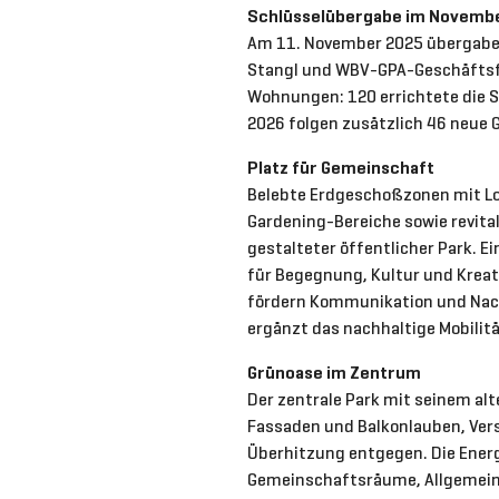
Schlüsselübergabe im Novemb
Am 11. November 2025 übergaben
Stangl und WBV-GPA-Geschäftsf
Wohnungen: 120 errichtete die 
2026 folgen zusätzlich 46 neu
Platz für Gemeinschaft
Belebte Erdgeschoßzonen mit Lo
Gardening-Bereiche sowie revital
gestalteter öffentlicher Park. E
für Begegnung, Kultur und Kreati
fördern Kommunikation und Nachb
ergänzt das nachhaltige Mobilit
Grünoase im Zentrum
Der zentrale Park mit seinem al
Fassaden und Balkonlauben, Ver
Überhitzung entgegen. Die Energ
Gemeinschaftsräume, Allgemein