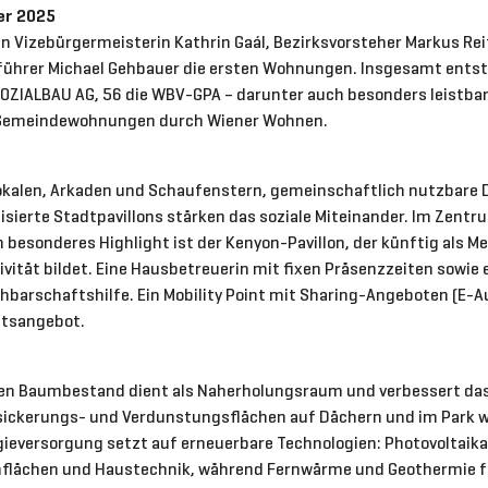
er 2025
 Vizebürgermeisterin Kathrin Gaál, Bezirksvorsteher Markus Rei
ührer Michael Gehbauer die ersten Wohnungen. Insgesamt ents
SOZIALBAU AG, 56 die WBV-GPA – darunter auch besonders leist
e Gemeindewohnungen durch Wiener Wohnen.
kalen, Arkaden und Schaufenstern, gemeinschaftlich nutzbare 
isierte Stadtpavillons stärken das soziale Miteinander. Im Zentru
in besonderes Highlight ist der Kenyon-Pavillon, der künftig als 
vität bildet. Eine Hausbetreuerin mit fixen Präsenzzeiten sowie 
arschaftshilfe. Ein Mobility Point mit Sharing-Angeboten (E-Aut
ätsangebot.
ten Baumbestand dient als Naherholungsraum und verbessert das
sickerungs- und Verdunstungsflächen auf Dächern und im Park 
ieversorgung setzt auf erneuerbare Technologien: Photovoltaik
flächen und Haustechnik, während Fernwärme und Geothermie f