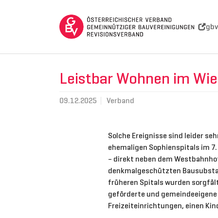
Skip to main navigation
Skip to main content
Skip to page footer
gbv
Leistbar Wohnen im Wi
09.12.2025
Verband
Solche Ereignisse sind leider se
ehemaligen Sophienspitals im 7. 
– direkt neben dem Westbahnhof u
denkmalgeschützten Bausubstan
früheren Spitals wurden sorgfäl
geförderte und gemeindeeigene 
Freizeiteinrichtungen, einen Ki