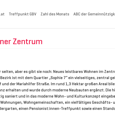
.at
Treffpunkt GBV
Zahl des Monats
ABC der Gemeinnützigk
ener Zentrum
hr selten, aber es gibt sie noch: Neues leistbares Wohnen im Zen
Bezirk ist mit dem Quartier „Sophie 7“ ein vielseitiges, zentral 
nd der Mariahilfer Straße. Im rund 1,3 Hektar großen Areal blieb
z erhalten und wurde durch moderne Neubauten ergänzt. Die h
tig saniert und in das moderne Wohn- und Kulturkonzept eingebet
Wohnungen, Wohngemeinschaften, ein vielfältiges Geschäfts- 
ndergarten, einen Pensionist:innen-Treffpunkt sowie einen Stand