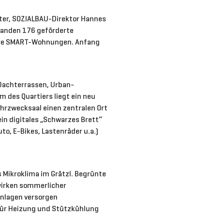
ter, SOZIALBAU-Direktor Hannes
tanden 176 geförderte
bare SMART-Wohnungen. Anfang
Dachterrassen, Urban-
m des Quartiers liegt ein neu
Mehrzwecksaal einen zentralen Ort
ein digitales „Schwarzes Brett“
o, E-Bikes, Lastenräder u.a.)
 Mikroklima im Grätzl. Begrünte
wirken sommerlicher
anlagen versorgen
ür Heizung und Stützkühlung