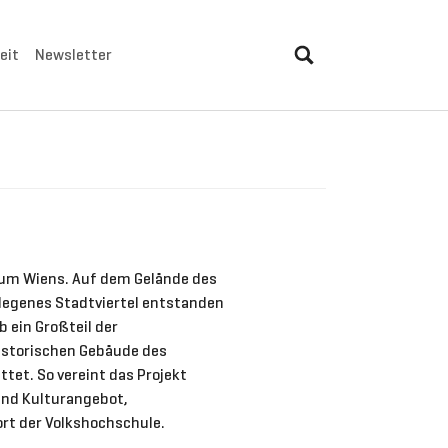
eit
Newsletter
trum Wiens. Auf dem Gelände des
gelegenes Stadtviertel entstanden
 ein Großteil der
istorischen Gebäude des
tet. So vereint das Projekt
und Kulturangebot,
ort der Volkshochschule.