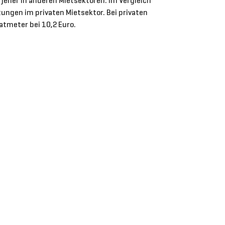
jener in anderen Mietsektoren. Im Vergleich
ngen im privaten Mietsektor. Bei privaten
atmeter bei 10,2 Euro.