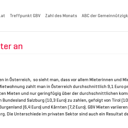
.at
Treffpunkt GBV
Zahl des Monats
ABC der Gemeinnützigk
ter an
 in Österreich, so sieht man, dass vor allem Mieterinnen und Mi
 Mietwohnung zahlt man in Österreich durchschnittlich 9,1 Euro pr
ten Mieten und nur geringfügig über der durchschnittlichen kom
 Bundesland Salzburg (10,3 Euro) zu zahlen, gefolgt von Tirol (10 
urgenland (6,4 Euro) und Kärnten (7,2 Euro). GBV Mieten variiere
burg. Die Unterschiede im privaten Sektor sind auch ein Resultat