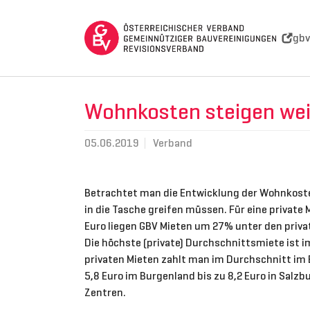
Skip to main navigation
Skip to main content
Skip to page footer
gbv
Wohnkosten steigen wei
05.06.2019
Verband
Betrachtet man die Entwicklung der Wohnkosten
in die Tasche greifen müssen. Für eine private
Euro liegen GBV Mieten um 27% unter den priva
Die höchste (private) Durchschnittsmiete ist im
privaten Mieten zahlt man im Durchschnitt im B
5,8 Euro im Burgenland bis zu 8,2 Euro in Salz
Zentren.