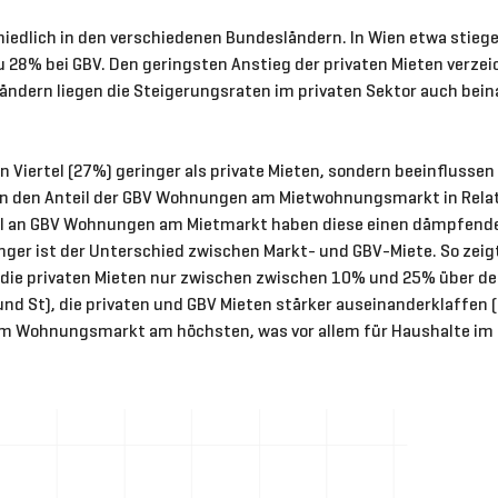
chiedlich in den verschiedenen Bundesländern. In Wien etwa stiege
 28% bei GBV. Den geringsten Anstieg der privaten Mieten verzei
ndern liegen die Steigerungsraten im privaten Sektor auch bein
in Viertel (27%) geringer als private Mieten, sondern beeinflusse
man den Anteil der GBV Wohnungen am Mietwohnungsmarkt in Relat
il an GBV Wohnungen am Mietmarkt haben diese einen dämpfenden 
nger ist der Unterschied zwischen Markt- und GBV-Miete. So zeig
) die privaten Mieten nur zwischen zwischen 10% und 25% über d
 und St), die privaten und GBV Mieten stärker auseinanderklaffen
m Wohnungsmarkt am höchsten, was vor allem für Haushalte im pr