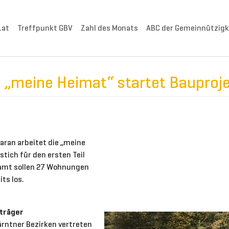
.at
Treffpunkt GBV
Zahl des Monats
ABC der Gemeinnützigk
: „meine Heimat“ startet Bauproje
aran arbeitet die „meine
ich für den ersten Teil
amt sollen 27 Wohnungen
ts los.
träger
ärntner Bezirken vertreten