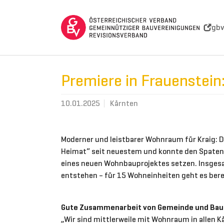
Skip to main navigation
Skip to main content
Skip to page footer
gbv
Premiere in Frauenstein
10.01.2025
Kärnten
Moderner und leistbarer Wohnraum für Kraig: D
Heimat“ seit neuestem und konnte den Spatenst
eines neuen Wohnbauprojektes setzen. Insges
entstehen – für 15 Wohneinheiten geht es berei
Gute Zusammenarbeit von Gemeinde und Bau
„Wir sind mittlerweile mit Wohnraum in allen K