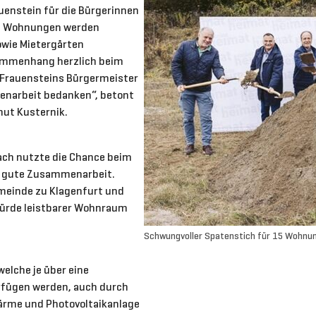
uenstein für die Bürgerinnen
ie Wohnungen werden
owie Mietergärten
sammenhang herzlich beim
i Frauensteins Bürgermeister
enarbeit bedanken“, betont
mut Kusternik.
ach nutzte die Chance beim
ie gute Zusammenarbeit.
emeinde zu Klagenfurt und
würde leistbarer Wohnraum
Schwungvoller Spatenstich für 15 Wohnun
elche je über eine
fügen werden, auch durch
ärme und Photovoltaikanlage