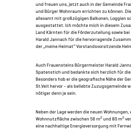
und freuen uns, jetzt auch in der Gemeinde Fra
und Bürger Wohnraum errichten zu können. D
allesamt mit großzügigen Balkonen, Loggien s
ausgestattet. Ich möchte mich in diesem Zu
Land Kärnten für die Förderzuteilung sowie be
Harald Jannach für die hervorragende Zusamm
der „meine Heimat“ Vorstandsvorsitzende Hel
Auch Frauensteins Bürgermeister Harald Jann
Spatenstich und bedankte sich herzlich für d
Besonders hob er die geografische Nähe der G
St.Veit hervor – als beliebte Zuzugsgemeinde 
nötiger denn je sein.
Neben der Lage werden die neuen Wohnungen, w
2
2
Wohnnutzfläche zwischen 56 m
und 80 m
ver
eine nachhaltige Energieversorgung mit Fernw